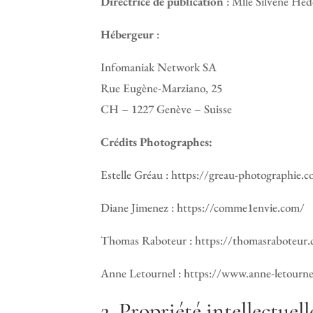
Directrice de publication
: Mlle Silvène Hé
Hébergeur
:
Infomaniak Network SA
Rue Eugène-Marziano, 25
CH – 1227 Genève – Suisse
Crédits
Photographes:
Estelle Gréau : https://greau-photographie.
Diane Jimenez : https://comme1envie.com/
Thomas Raboteur : https://thomasraboteur
Anne Letournel : https://www.anne-letourne
2. Propriété intellectuel