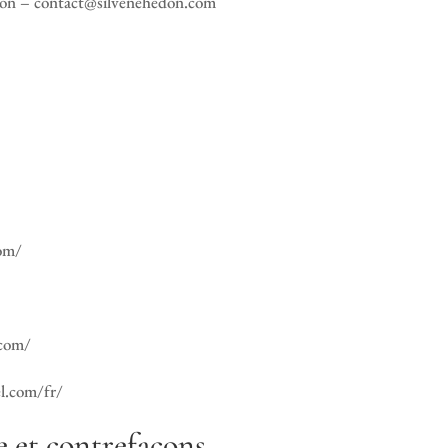
don – contact@silvenehedon.com
com/
.com/
l.com/fr/
le et contrefaçons.