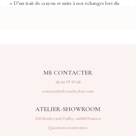
« D’un trait de crayon et suite à nos échanges lors du
premier rdv, elle avait dessiné LA Robe. Celle dont je
rêvais. Je ne peux que vous recommander de faire appel
à elle pour la création de vos tenues de mariage… »
ME CONTACTER
06 66 59 59 68
contact@silvenehedon.com
ATELIER-SHOWROOM
102 Boulevard Dalby, 44000 Nantes
Question récurrentes